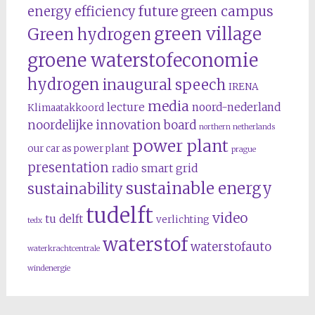
future
green campus
energy efficiency
green village
Green hydrogen
groene waterstofeconomie
hydrogen
inaugural speech
IRENA
media
lecture
noord-nederland
Klimaatakkoord
noordelijke innovation board
northern netherlands
power plant
our car as power plant
prague
presentation
radio
smart grid
sustainable energy
sustainability
tudelft
video
tu delft
verlichting
tedx
waterstof
waterstofauto
waterkrachtcentrale
windenergie