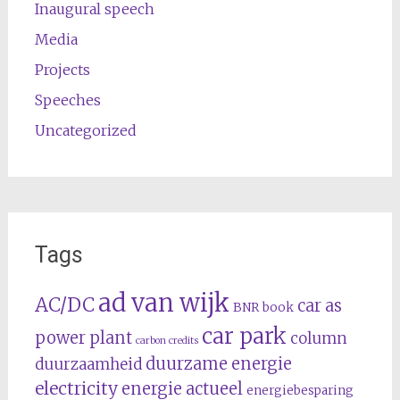
Inaugural speech
Media
Projects
Speeches
Uncategorized
Tags
ad van wijk
AC/DC
car as
BNR
book
car park
power plant
column
carbon credits
duurzame energie
duurzaamheid
electricity
energie actueel
energiebesparing