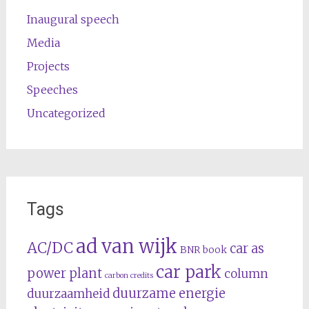
Inaugural speech
Media
Projects
Speeches
Uncategorized
Tags
ad van wijk
AC/DC
car as
BNR
book
car park
power plant
column
carbon credits
duurzame energie
duurzaamheid