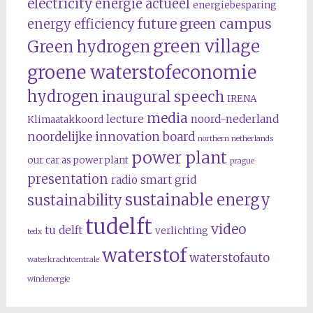
electricity
energie actueel
energiebesparing
future
green campus
energy efficiency
green village
Green hydrogen
groene waterstofeconomie
hydrogen
inaugural speech
IRENA
media
lecture
noord-nederland
Klimaatakkoord
noordelijke innovation board
northern netherlands
power plant
our car as power plant
prague
presentation
radio
smart grid
sustainable energy
sustainability
tudelft
video
tu delft
verlichting
tedx
waterstof
waterstofauto
waterkrachtcentrale
windenergie